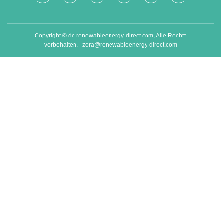
Copyright © de.renewableenergy-direct.com, Alle Rechte
vorbehalten.
zora@renewableenergy-direct.com