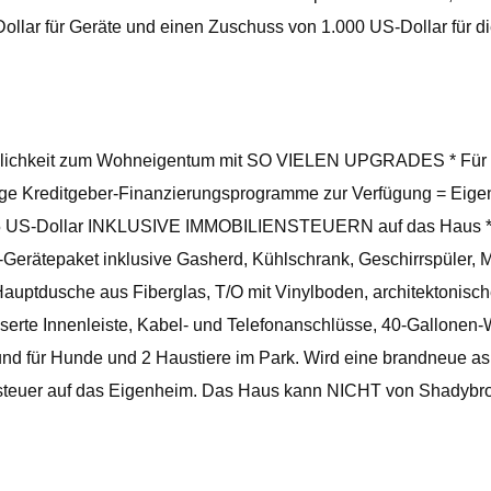
llar für Geräte und einen Zuschuss von 1.000 US-Dollar für d
 zum Wohneigentum mit SO VIELEN UPGRADES * Für Käufer
ige Kreditgeber-Finanzierungsprogramme zur Verfügung = Eigen
435 US-Dollar INKLUSIVE IMMOBILIENSTEUERN auf das Haus *Di
rätepaket inklusive Gasherd, Kühlschrank, Geschirrspüler, M
ptdusche aus Fiberglas, T/O mit Vinylboden, architektonisches
serte Innenleiste, Kabel- und Telefonanschlüsse, 40-Gallone
d für Hunde und 2 Haustiere im Park. Wird eine brandneue asp
steuer auf das Eigenheim. Das Haus kann NICHT von Shadybro