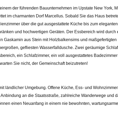
von einem der führenden Bauunternehmen im Upstate New York,
tet im charmanten Dorf Marcellus. Sobald Sie das Haus betreten
lienzimmer über die gut ausgestattete Küche bis zum elegante
Schränken und hochwertigen Geräten. Der Essbereich wird durch 
Ein Gaskamin aus Stein mit Holzbalkensims und maßgefertigten
übergroßen, gefliesten Wasserfalldusche. Zwei geräumige Sch
sbereich, ein Schlafzimmer, ein voll ausgestattetes Badezimm
arten Sie nicht, der Gemeinschaft beizutreten!
mit ländlicher Umgebung. Offene Küche, Ess- und Wohnzimmer
he Anbindung an die Staatsstraße, zahlreiche Wanderwege und
 können einen Neuanfang in einem nie bewohnten, wartungsarme