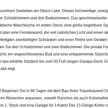
eeleben am Otisco Lake. Dieses hochwertige, energieeffi
t vier Schlafzimmern und drei Badezimmern. Das geschmackvolle
aktische Waschküche im ersten Stock, eine große begehbare S
er eine Fensterwand, die viel natürliches Licht und einen at
efertigten zweifarbigen Schränken und einer Reihe von Geräten a
en Sie drei Schlafzimmer und zwei Badezimmer. Die private Haup
sicht, ein angeschlossenes Bad und eine entspannende Sitzeck
das erhöhte Sitzdeck bis zum 50 Fuß langen Garapa-Dock. Da
ake liegt
Beginnen Sie in 60 Tagen mit dem Bau Ihres Traumhauses! Die
en Wünschen anpassen, sowohl Ranches als auch Kolonialhäus
 1. Stock und eine Garage für 3 Autos! Der 13-Gänge-Keller i