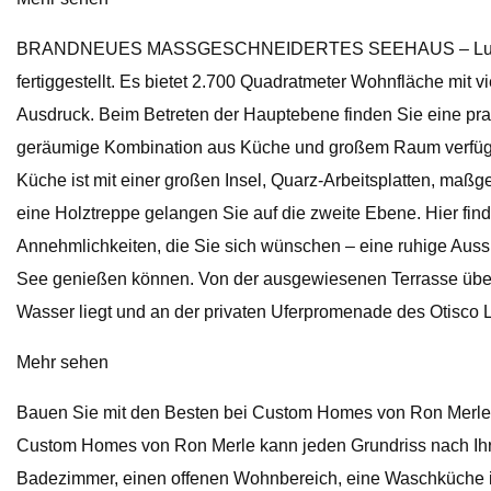
BRANDNEUES MASSGESCHNEIDERTES SEEHAUS – Luxuriöses S
fertiggestellt. Es bietet 2.700 Quadratmeter Wohnfläche mi
Ausdruck. Beim Betreten der Hauptebene finden Sie eine pr
geräumige Kombination aus Küche und großem Raum verfügt üb
Küche ist mit einer großen Insel, Quarz-Arbeitsplatten, maßg
eine Holztreppe gelangen Sie auf die zweite Ebene. Hier find
Annehmlichkeiten, die Sie sich wünschen – eine ruhige Aus
See genießen können. Von der ausgewiesenen Terrasse über 
Wasser liegt und an der privaten Uferpromenade des Otisco L
Mehr sehen
Bauen Sie mit den Besten bei Custom Homes von Ron Merle! 
Custom Homes von Ron Merle kann jeden Grundriss nach Ihr
Badezimmer, einen offenen Wohnbereich, eine Waschküche im