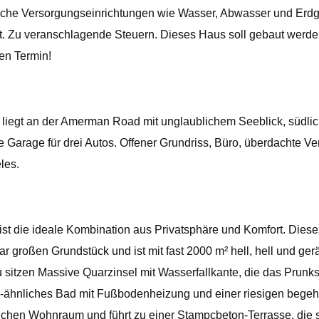
ntliche Versorgungseinrichtungen wie Wasser, Abwasser und Erdg
t. Zu veranschlagende Steuern. Dieses Haus soll gebaut werd
en Termin!
liegt an der Amerman Road mit unglaublichem Seeblick, südlic
Garage für drei Autos. Offener Grundriss, Büro, überdachte Ver
les.
 die ideale Kombination aus Privatsphäre und Komfort. Dieses
 großen Grundstück und ist mit fast 2000 m² hell, hell und gerä
sitzen Massive Quarzinsel mit Wasserfallkante, die das Prunks
pa-ähnliches Bad mit Fußbodenheizung und einer riesigen bege
zlichen Wohnraum und führt zu einer Stampcbeton-Terrasse, die