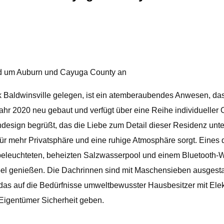
d um Auburn und Cayuga County an
k Baldwinsville gelegen, ist ein atemberaubendes Anwesen, d
r 2020 neu gebaut und verfügt über eine Reihe individueller O
ign begrüßt, das die Liebe zum Detail dieser Residenz unter
r mehr Privatsphäre und eine ruhige Atmosphäre sorgt. Eines de
beleuchteten, beheizten Salzwasserpool und einem Bluetooth-W
bel genießen. Die Dachrinnen sind mit Maschensieben ausgesta
t, das auf die Bedürfnisse umweltbewusster Hausbesitzer mit Ele
Eigentümer Sicherheit geben.