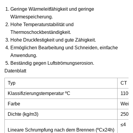
Geringe Wärmeleitfähigkeit und geringe
Wärmespeicherung.
Hohe Temperaturstabilität und
Thermoschockbeständigkeit.
Hohe Druckfestigkeit und gute Zähigkeit.
Ermöglichen Bearbeitung und Schneiden, einfache
Anwendung.
Beständig gegen Luftströmungserosion.
Datenblatt
Typ
CT 1
Klassifizierungstemperatur ºC
1100
Farbe
Weiß
Dichte (kg/m3)
250-
≤4
Lineare Schrumpfung nach dem Brennen (ºCx24h)