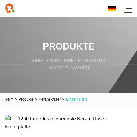
PRODUKTE
ARBEITETE MIT EINER ETABLIERTEN
MARKE ZUSAMMEN
Heim
>
Produkte
>
Keramikfaser
>
Einzelheiten