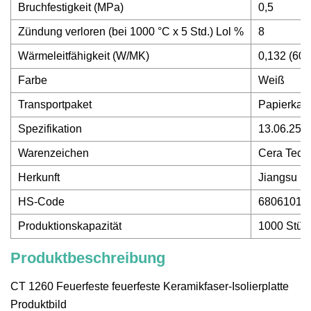
Bruchfestigkeit (MPa)
0,5
Zündung verloren (bei 1000 °C x 5 Std.) Lol %
8
Wärmeleitfähigkeit (W/MK)
0,132 (600
Farbe
Weiß
Transportpaket
Papierkart
Spezifikation
13.06.25.
Warenzeichen
Cera Tec
Herkunft
Jiangsu
HS-Code
68061010
Produktionskapazität
1000 Stüc
Produktbeschreibung
CT 1260 Feuerfeste feuerfeste Keramikfaser-Isolierplatte
Produktbild