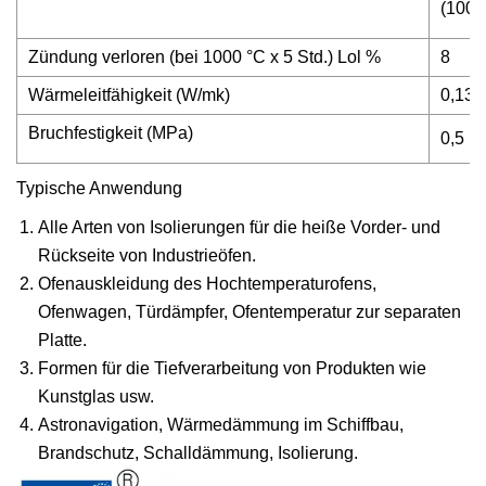
(1000
Zündung verloren (bei 1000 °C x 5 Std.) Lol %
8
Wärmeleitfähigkeit (W/mk)
0,132
Bruchfestigkeit (MPa)
0,5
Typische Anwendung
Alle Arten von Isolierungen für die heiße Vorder- und
Rückseite von Industrieöfen.
Ofenauskleidung des Hochtemperaturofens,
Ofenwagen, Türdämpfer, Ofentemperatur zur separaten
Platte.
Formen für die Tiefverarbeitung von Produkten wie
Kunstglas usw.
Astronavigation, Wärmedämmung im Schiffbau,
Brandschutz, Schalldämmung, Isolierung.