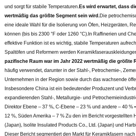
und sorgt für stabile Temperaturen.
Es wird erwartet, dass 
wertmäßig das größte Segment sein wird.
Die petrochemisc
eine ideale Wahl für die Isolierung von Öfen, Heizgeräten,
können (bis bis 2300 °F oder 1260 °C).In Raffinerien und 
effektive Funktion ist es wichtig, stabile Temperaturen auf
Spaltöfen und Reformern werden Keramikfaserauskleidungen 
pazifische Raum war im Jahr 2022 wertmäßig die größte 
häufig verwendet, darunter in der Stahl-, Petrochemie-, Zeme
Unternehmen in der Region sowie durch das wachsende öffentl
Insbesondere China ist ein bedeutender Produzent und Verbr
expandierenden Stahl-, Metallurgie- und Petrochemieindustri
Direktor Ebene – 37 %, C-Ebene – 23 % und andere – 40 % •
12 %, Süden Amerika – 7 % Zu den im Bericht vorgestellten 
(Japan), Isolite Insulated Products Co., Ltd. (Japan) und Ha
Dieser Bericht segmentiert den Markt für Keramikfasern nach