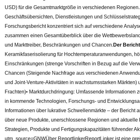
USD) für die Gesamtmarktgröße in verschiedenen Regionen. Es
Geschäftsübersichten, Dienstleistungen und Schlüsselstrate
Forschungsbericht konzentriert sich auf verschiedene Analy
zusammen einen Gesamtüberblick über die Wettbewerbsland
und Markttreiber, Beschränkungen und Chancen.
Der Bericht
Keramikfaserisolierung für Hochtemperaturanwendungen, höher
Einschränkungen (strenge Vorschriften in Bezug auf die Verwe
Chancen (Steigende Nachfrage aus verschiedenen Anwendunge
und Joint-Venture-Aktivitäten in wachstumsstarken Märkten)
Frachten)• Marktdurchdringung: Umfassende Informationen zu
in kommende Technologien, Forschungs- und Entwicklungsakt
Informationen über lukrative Schwellenmärkte – der Bericht a
über neue Produkte, unerschlossene Regionen und aktuelle
Strategien, Produkte und Fertigungskapazitäten führender A
utm_source=GNWÜber ReportlinkerReportLinker ist eine preis