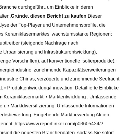
Branche durchgeführt, um Einblicke in deren
lten.
Gründe, diesen Bericht zu kaufen
Dieser
lyse der Top-Player und Unternehmensprofile, die
es Keramikfasermarktes; wachstumsstarke Regionen;
upttreiber (steigende Nachfrage nach
 Urbanisierung und Infrastrukturentwicklung),
ge Vorschriften). auf konventionelle Isolierprodukte),
Energieindustrie, zunehmende Kapazitätserweiterungen
lindustrie Chinas, verzögerte und zunehmende Seefracht
• Produktentwicklung/Innovation: Detaillierte Einblicke
m Keramikfasermarkt. • Marktentwicklung : Umfassende
en. • Marktdiversifizierung: Umfassende Informationen
werbsbewertung: Eingehende Marktbewertung Aktien,
richt: https://www.reportlinker.com/p03605434/?
isiert die neuesten Branchendaten, sodass Sie sofort