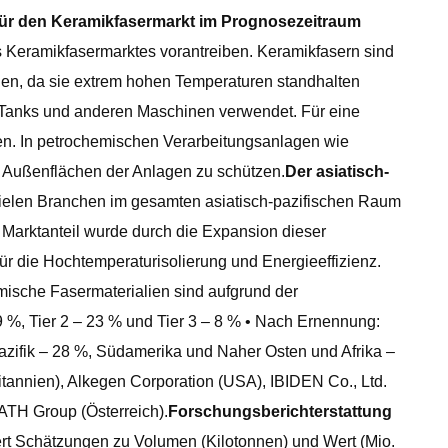
 für den Keramikfasermarkt im Prognosezeitraum
s Keramikfasermarktes vorantreiben. Keramikfasern sind
nen, da sie extrem hohen Temperaturen standhalten
, Tanks und anderen Maschinen verwendet. Für eine
den. In petrochemischen Verarbeitungsanlagen wie
 Außenflächen der Anlagen zu schützen.
Der asiatisch-
ielen Branchen im gesamten asiatisch-pazifischen Raum
r Marktanteil wurde durch die Expansion dieser
r die Hochtemperaturisolierung und Energieeffizienz.
mische Fasermaterialien sind aufgrund der
9 %, Tier 2 – 23 % und Tier 3 – 8 % • Nach Ernennung:
zifik – 28 %, Südamerika und Naher Osten und Afrika –
tannien), Alkegen Corporation (USA), IBIDEN Co., Ltd.
RATH Group (Österreich).
Forschungsberichterstattung
ert Schätzungen zu Volumen (Kilotonnen) und Wert (Mio.