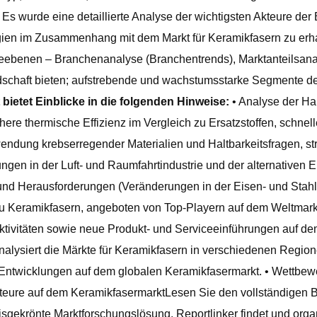
 wurde eine detaillierte Analyse der wichtigsten Akteure der 
gien im Zusammenhang mit dem Markt für Keramikfasern zu erha
seebenen – Branchenanalyse (Branchentrends), Marktanteilsana
schaft bieten; aufstrebende und wachstumsstarke Segmente d
 bietet Einblicke in die folgenden Hinweise:
• Analyse der Ha
e thermische Effizienz im Vergleich zu Ersatzstoffen, schnelle
ndung krebserregender Materialien und Haltbarkeitsfragen, stren
n in der Luft- und Raumfahrtindustrie und der alternativen 
 und Herausforderungen (Veränderungen in der Eisen- und Stah
 Keramikfasern, angeboten von Top-Playern auf dem Weltmarkt. 
ivitäten sowie neue Produkt- und Serviceeinführungen auf de
nalysiert die Märkte für Keramikfasern in verschiedenen Region
 Entwicklungen auf dem globalen Keramikfasermarkt. • Wettbe
kteure auf dem KeramikfasermarktLesen Sie den vollständigen Be
gekrönte Marktforschungslösung. Reportlinker findet und organ