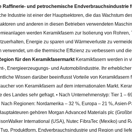
die Raffinerie- und petrochemische Endverbrauchsindustrie
he Industrie ist einer der Hauptsektoren, die das Wachstum de
 Reaktoren und anderen in diesen Betrieben verwendeten Maschi
Chemieanlagen werden Keramikfasern zur Isolierung von Rohren
rechtzuerhalten, Energie zu sparen und Wärmeverluste zu vermei
verwendet, um die thermische Effizienz zu verbessern und die
Region für den Keramikfasermarkt
Keramikfasern werden in v
nt-, Energieerzeugungs- und Automobilindustrie. Ihr erhebliche
iche Wissen darüber beeinflusst Vorteile von Keramikfasern fü
aucher von Keramikfasern auf dem internationalen Markt. Kera
e des Landes sehr gefragt. • Nach Unternehmenstyp: Tier 1 – 6
 Nach Regionen: Nordamerika – 32 %, Europa – 21 %, Asien-Pa
Hauptakteuren gehören Morgan Advanced Materials plc (Großbri
rbisonWalker International (USA), Nutec FibraTec (Mexiko) und 
 Typ, Produktform, Endverbrauchsindustrie und Region und lief