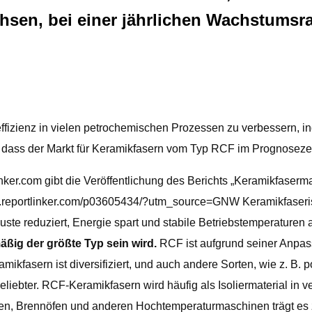
chsen, bei einer jährlichen Wachstumsra
effizienz in vielen petrochemischen Prozessen zu verbessern, i
et, dass der Markt für Keramikfasern vom Typ RCF im Prognoseze
.com gibt die Veröffentlichung des Berichts „Keramikfaserma
.reportlinker.com/p03605434/?utm_source=GNW Keramikfaserisol
te reduziert, Energie spart und stabile Betriebstemperaturen a
ig der größte Typ sein wird.
RCF ist aufgrund seiner Anpas
mikfasern ist diversifiziert, und auch andere Sorten, wie z. B. 
iebter. RCF-Keramikfasern wird häufig als Isoliermaterial in 
öfen, Brennöfen und anderen Hochtemperaturmaschinen trägt es 