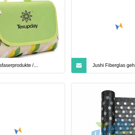
sfaserprodukte /
Jushi Fiberglas ge
sfasermatte für Dächer und
Strandmatte
ichtungen mit/ohne
nverstärkung