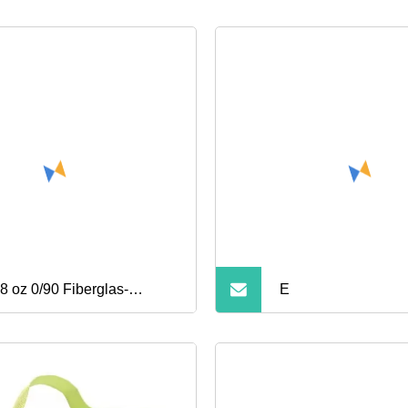
8 oz 0/90 Fiberglas-
E
xialgewebe, mehrfarbig