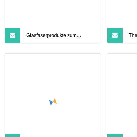
Glasfaserprodukte zum
The
Formpressen von SMC-Roving
Gla
Bes