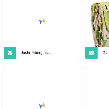
Jushi-Fiberglas-
Gla
Schnittfasermatte, 450 g/m², für
Gla
die Handauflegeverarbeitung
Abd
Gar