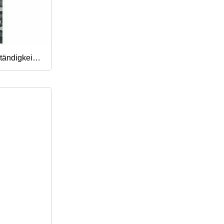
tändigkeit
hmatte zur