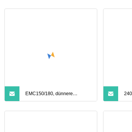
EMC150/180, dünnere
240
Glasfasermatte für die Decke
Bia
von Fahrzeugen