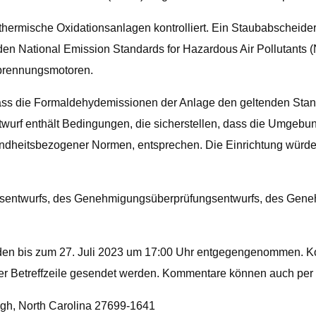
thermische Oxidationsanlagen kontrolliert. Ein Staubabscheide
 den National Emission Standards for Hazardous Air Pollutants
brennungsmotoren.
dass die Formaldehydemissionen der Anlage den geltenden Stan
f enthält Bedingungen, die sicherstellen, dass die Umgebungs
undheitsbezogener Normen, entsprechen. Die Einrichtung würd
sentwurfs, des Genehmigungsüberprüfungsentwurfs, des Geneh
rden bis zum 27. Juli 2023 um 17:00 Uhr entgegengenommen. 
der Betreffzeile gesendet werden. Kommentare können auch per
igh, North Carolina 27699-1641