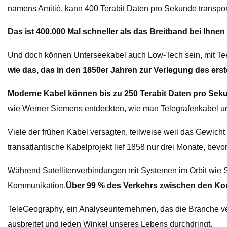
namens Amitié, kann 400 Terabit Daten pro Sekunde transpor
Das ist 400.000 Mal schneller als das Breitband bei Ihne
Und doch können Unterseekabel auch Low-Tech sein, mit Teer
wie das, das in den 1850er Jahren zur Verlegung des er
Moderne Kabel können bis zu 250 Terabit Daten pro Sekun
wie Werner Siemens entdeckten, wie man Telegrafenkabel unt
Viele der frühen Kabel versagten, teilweise weil das Gewich
transatlantische Kabelprojekt lief 1858 nur drei Monate, bev
Während Satellitenverbindungen mit Systemen im Orbit wie S
Kommunikation.
Über 99 % des Verkehrs zwischen den Ko
TeleGeography, ein Analyseunternehmen, das die Branche ver
ausbreitet und jeden Winkel unseres Lebens durchdringt.