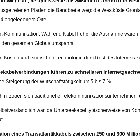
ionswege ab, beispielsweise die zwischen London und New
getretenen Pfaden die Bandbreite weg: die Westküste Grönlan
und abgelegenere Orte.
Boot-Kommunikation. Während Kabel früher die Ausnahme waren u
as den gesamten Globus umspannt.
en Kosten und exotischen Technologie dem Rest des Internets z
ekabelverbindungen führen zu schnelleren Internetgeschwi
ne Steigerung der Wirtschaftstätigkeit um 5 bis 7 %.
, zogen sich traditionelle Telekommunikationsunternehmen, di
selbstverständlich war, da Unterseekabel typischerweise von Ko
f.
lation eines Transatlantikkabels zwischen 250 und 300 Milli