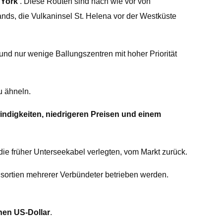
 York
. Diese Routen sind nach wie vor von
ds, die Vulkaninsel St. Helena vor der Westküste
nd nur wenige Ballungszentren mit hoher Priorität
u ähneln.
ndigkeiten, niedrigeren Preisen und einem
e früher Unterseekabel verlegten, vom Markt zurück.
nsortien mehrerer Verbündeter betrieben werden.
onen US-Dollar
.