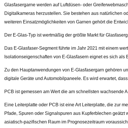
Glasfasergarne werden auf Luftdüsen- oder Greiferwebmaschi
Digitalkameras herzustellen. Sie bestehen aus natürlichen 
weiteren Einsatzmöglichkeiten von Garnen gehört die Entwic
Der E-Glas-Typ ist wertmäßig der größte Markt für Glasfaserg
Das E-Glasfaser-Segment führte im Jahr 2021 mit einem wer
Isolationseigenschaften von E-Glasfasern eignet es sich als B
Zu den Hauptanwendungen von E-Glasfasergarn gehören unte
digitale Geräte und Automobilpaneele. Es wird erwartet, d
PCB ist gemessen am Wert die am schnellsten wachsende A
Eine Leiterplatte oder PCB ist eine Art Leiterplatte, die z
Pfade, Spuren oder Signalspuren aus Kupferblechen geätzt we
asiatisch-pazifischen Raum im Prognosezeitraum voraussicht