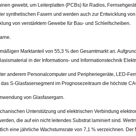
nen gewebt, um Leiterplatten (PCBs) für Radios, Fernsehgerät
oder synthetischen Fasern und werden auch zur Entwicklung von
klung von verstärktem Gewebe für Bau- und Schleifscheiben.
arne.
tmäßigen Marktanteil von 55,3 % den Gesamtmarkt an. Aufgrund
asismaterial in der Informations- und Informationstechnik Elektr
r anderem Personalcomputer und Peripheriegeräte, LED-Ferns
ass das S-Glasfasersegment im Prognosezeitraum die höchste C
nwendung von Glasfasergarn.
ur mechanischen Unterstützung und elektrischen Verbindung elek
rden, die auf ein nicht leitendes Substrat laminiert sind. We
lich eine jährliche Wachstumsrate von 7,1 % verzeichnen. Der 