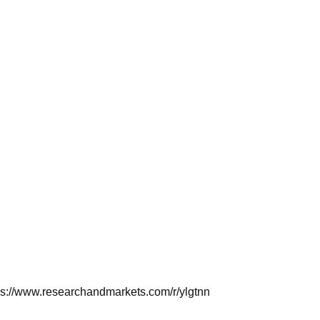
tps://www.researchandmarkets.com/r/ylgtnn