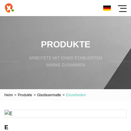
PRODUKTE
ARBEITETE MIT EINER ETABLIERTEN
MARKE ZUSAMMEN
Heim
>
Produkte
>
Glasfasermatte
>
Einzelheiten
E