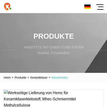
PRODUKTE
ARBEITETE MIT EINER ETABLIERTEN
MARKE ZUSAMMEN
Heim
>
Produkte
>
Keramikfaser
>
Einzelheiten