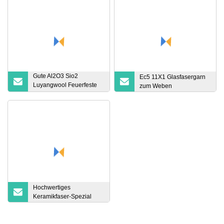
Gute Al2O3 Sio2
Ec5 11X1 Glasfasergarn
Luyangwool Feuerfeste
zum Weben
China 1260 1400
Keramikdecke Preisfaser
Hochwertiges
Keramikfaser-Spezial