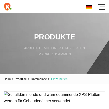
PRODUKTE
ARBEITETE MIT EINER ETABLIERTEN
MARKE ZUSAMMEN
Heim
>
Produkte
>
Dämmplatte
>
Einzelheiten