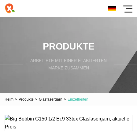
PRODUKTE
ARBEITETE MIT EINER ETABLIERTEN
MARKE ZUSAMMEN
Heim
>
Produkte
>
Glasfasergarn
>
Einzelheiten