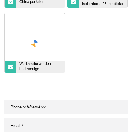
China perforiert
Isolierdecke 25 mm dicke
Kaowool-
Keramikfaserisolierung
Werksseitig werden
hochwertige
Bremsbeläge und
Bremsbeläge aus
Keramikfasern geliefert