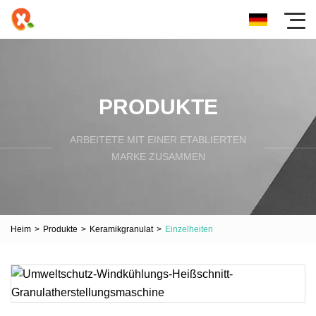
PRODUKTE
ARBEITETE MIT EINER ETABLIERTEN
MARKE ZUSAMMEN
Heim
>
Produkte
>
Keramikgranulat
>
Einzelheiten