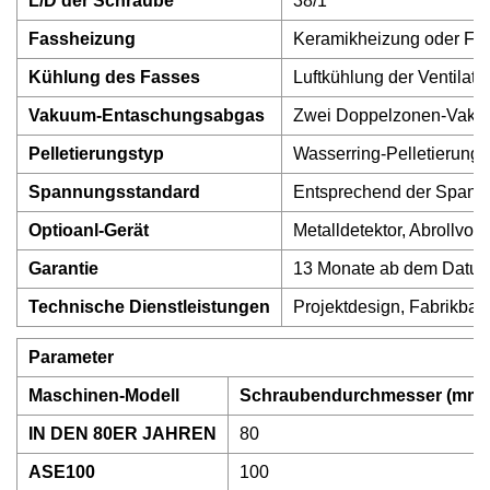
L/D der Schraube
38/1
Fassheizung
Keramikheizung oder Fer
Kühlung des Fasses
Luftkühlung der Ventilat
Vakuum-Entaschungsabgas
Zwei Doppelzonen-Vakuu
Pelletierungstyp
Wasserring-Pelletierung/
Spannungsstandard
Entsprechend der Spann
Optioanl-Gerät
Metalldetektor, Abrollvor
Garantie
13 Monate ab dem Datum 
Technische Dienstleistungen
Projektdesign, Fabrikbau
Parameter
Maschinen-Modell
Schraubendurchmesser (mm)
IN DEN 80ER JAHREN
80
ASE100
100