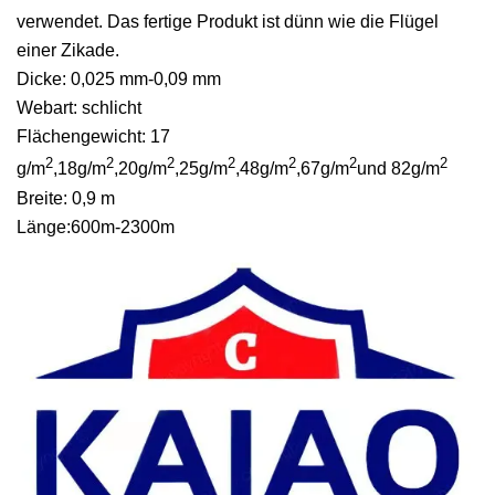
verwendet. Das fertige Produkt ist dünn wie die Flügel
einer Zikade.
Dicke: 0,025 mm-0,09 mm
Webart: schlicht
Flächengewicht: 17
2
2
2
2
2
2
2
g/m
,18g/m
,20g/m
,25g/m
,48g/m
,67g/m
und 82g/m
Breite: 0,9 m
Länge:600m-2300m