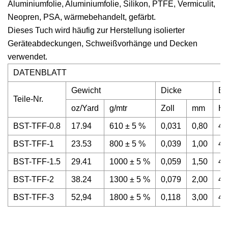
Aluminiumfolie, Aluminiumfolie, Silikon, PTFE, Vermiculit,
Neopren, PSA, wärmebehandelt, gefärbt.
Dieses Tuch wird häufig zur Herstellung isolierter
Geräteabdeckungen, Schweißvorhänge und Decken
verwendet.
DATENBLATT
Gewicht
Dicke
Br
Teile-Nr.
oz/Yard
g/mtr
Zoll
mm
Ho
BST-TFF-0.8
17.94
610 ± 5 %
0,031
0,80
40
BST-TFF-1
23.53
800 ± 5 %
0,039
1,00
40
BST-TFF-1.5
29.41
1000 ± 5 %
0,059
1,50
40
BST-TFF-2
38.24
1300 ± 5 %
0,079
2,00
40
BST-TFF-3
52,94
1800 ± 5 %
0,118
3,00
40