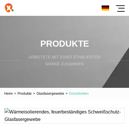
PRODUKTE
ARBEITETE MIT EINER ETABLIERTEN
MARKE ZUSAMMEN
Heim
>
Produkte
>
Glasfasergewebe
>
Einzelheiten