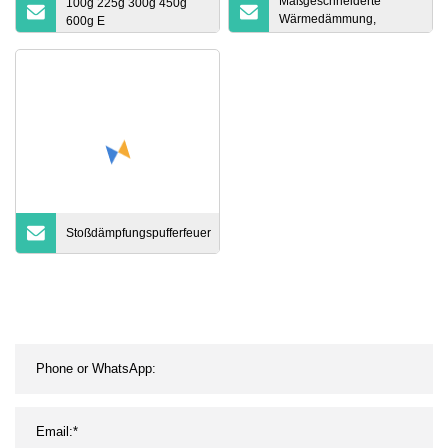
Maßgeschneiderte
100g 225g 300g 450g
Wärmedämmung,
600g E
vakuumisolierte
Aluminium-Keramikfaser-
Form
Stoßdämpfungspufferfeuer