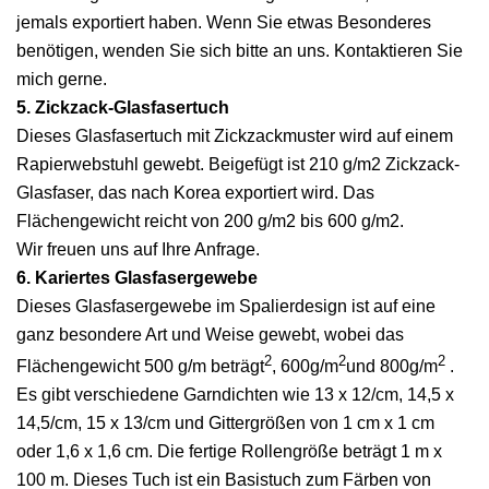
jemals exportiert haben. Wenn Sie etwas Besonderes
benötigen, wenden Sie sich bitte an uns. Kontaktieren Sie
mich gerne.
5. Zickzack-Glasfasertuch
Dieses Glasfasertuch mit Zickzackmuster wird auf einem
Rapierwebstuhl gewebt. Beigefügt ist 210 g/m2 Zickzack-
Glasfaser, das nach Korea exportiert wird. Das
Flächengewicht reicht von 200 g/m2 bis 600 g/m2.
Wir freuen uns auf Ihre Anfrage.
6. Kariertes Glasfasergewebe
Dieses Glasfasergewebe im Spalierdesign ist auf eine
ganz besondere Art und Weise gewebt, wobei das
2
2
2
Flächengewicht 500 g/m beträgt
, 600g/m
und 800g/m
.
Es gibt verschiedene Garndichten wie 13 x 12/cm, 14,5 x
14,5/cm, 15 x 13/cm und Gittergrößen von 1 cm x 1 cm
oder 1,6 x 1,6 cm. Die fertige Rollengröße beträgt 1 m x
100 m. Dieses Tuch ist ein Basistuch zum Färben von